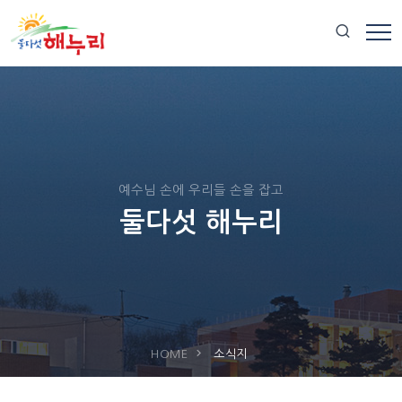
예수님 손에 우리들 손을 잡고
둘다섯 해누리
HOME
소식지